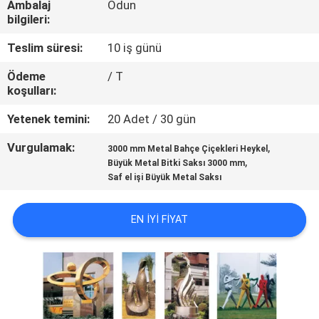
KALITE
Ambalaj
Odun
bilgileri:
KONTROLÜ
Teslim süresi:
10 iş günü
BIZIMLE
Ödeme
/ T
koşulları:
İLETIŞIM
Yetenek temini:
20 Adet / 30 gün
HABERLER
Vurgulamak:
,
3000 mm Metal Bahçe Çiçekleri Heykel
,
Büyük Metal Bitki Saksı 3000 mm
Saf el işi Büyük Metal Saksı
DAVALAR
EN IYI FIYAT
BIR
İNDIRIM
İSTE