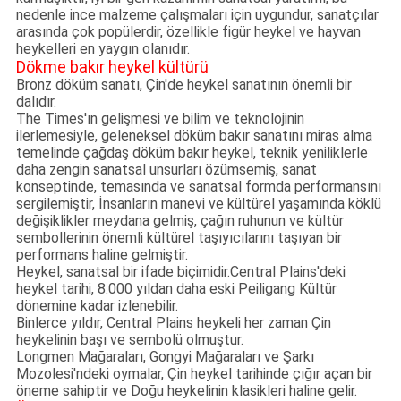
nedenle ince malzeme çalışmaları için uygundur, sanatçılar
arasında çok popülerdir, özellikle figür heykel ve hayvan
heykelleri en yaygın olanıdır.
Dökme bakır heykel kültürü
Bronz döküm sanatı, Çin'de heykel sanatının önemli bir
dalıdır.
The Times'ın gelişmesi ve bilim ve teknolojinin
ilerlemesiyle, geleneksel döküm bakır sanatını miras alma
temelinde çağdaş döküm bakır heykel, teknik yeniliklerle
daha zengin sanatsal unsurları özümsemiş, sanat
konseptinde, temasında ve sanatsal formda performansını
sergilemiştir, İnsanların manevi ve kültürel yaşamında köklü
değişiklikler meydana gelmiş, çağın ruhunun ve kültür
sembollerinin önemli kültürel taşıyıcılarını taşıyan bir
performans haline gelmiştir.
Heykel, sanatsal bir ifade biçimidir.Central Plains'deki
heykel tarihi, 8.000 yıldan daha eski Peiligang Kültür
dönemine kadar izlenebilir.
Binlerce yıldır, Central Plains heykeli her zaman Çin
heykelinin başı ve sembolü olmuştur.
Longmen Mağaraları, Gongyi Mağaraları ve Şarkı
Mozolesi'ndeki oymalar, Çin heykel tarihinde çığır açan bir
öneme sahiptir ve Doğu heykelinin klasikleri haline gelir.