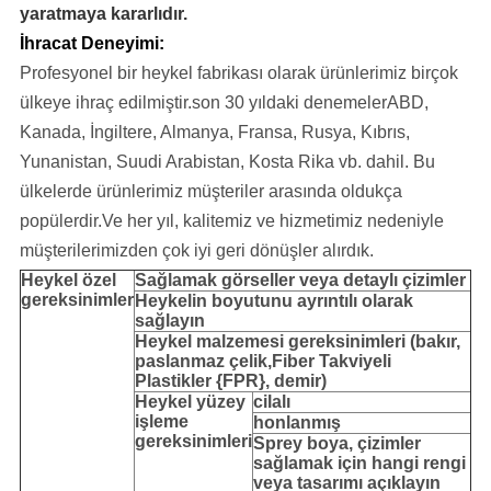
yaratmaya kararlıdır.
İhracat Deneyimi:
Profesyonel bir heykel fabrikası olarak ürünlerimiz birçok
ülkeye ihraç edilmiştir.
son 30 yıldaki denemeler
ABD,
Kanada, İngiltere, Almanya, Fransa, Rusya, Kıbrıs,
Yunanistan, Suudi Arabistan, Kosta Rika vb. dahil.
Bu
ülkelerde ürünlerimiz müşteriler arasında oldukça
popülerdir.Ve her yıl, kalitemiz ve hizmetimiz nedeniyle
müşterilerimizden çok iyi geri dönüşler alırdık.
Heykel
özel
Sağlamak
görseller veya detaylı çizimler
gereksinimler
Heykelin boyutunu ayrıntılı olarak
sağlayın
Heykel malzemesi gereksinimleri (bakır,
paslanmaz çelik,
Fiber Takviyeli
Plastikler {FPR}, demir
)
Heykel yüzey
cilalı
işleme
honlanmış
gereksinimleri
Sprey boya, çizimler
sağlamak için hangi rengi
veya tasarımı açıklayın