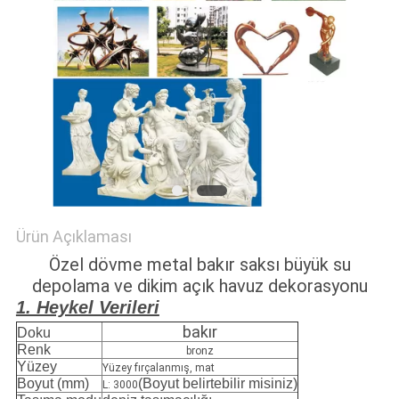
SITE
HARITASI
PRIVACY
POLICY
Ürün Açıklaması
Özel dövme metal bakır saksı büyük su
depolama ve dikim açık havuz dekorasyonu
1. Heykel Verileri
bakır
Doku
Renk
bronz
Yüzey
Yüzey fırçalanmış, mat
Boyut (mm)
(Boyut belirtebilir misiniz)
L: 3000