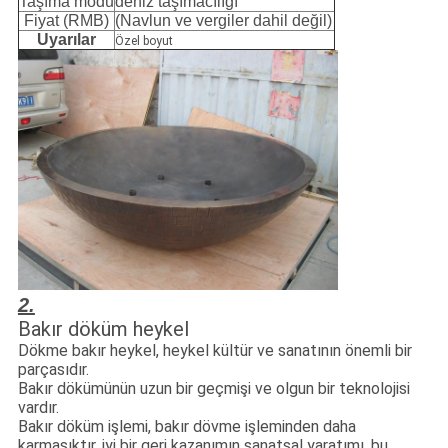
Taşıma modu
deniz taşımacılığı
Fiyat (RMB)
(Navlun ve vergiler dahil değil)
Uyarılar
Özel boyut
2.
Bakır döküm heykel
Dökme bakır heykel, heykel kültür ve sanatının önemli bir
parçasıdır.
Bakır dökümünün uzun bir geçmişi ve olgun bir teknolojisi
vardır.
Bakır döküm işlemi, bakır dövme işleminden daha
karmaşıktır, iyi bir geri kazanımın sanatsal yaratımı, bu