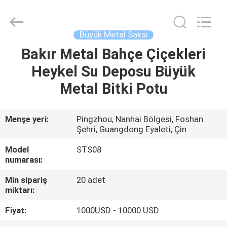
Arts
and
Crafts
Co.,
Ltd..
Büyük Metal Saksı
All
Rights
Reserved.
Bakır Metal Bahçe Çiçekleri
EVDE
Developed
by
Heykel Su Deposu Büyük
ECER
ÜRÜN
Metal Bitki Potu
VIDEOLAR
Menşe yeri:
Pingzhou, Nanhai Bölgesi, Foshan
Şehri, Guangdong Eyaleti, Çin
HAKKIMIZDA
Model
STS08
numarası:
FABRIKA
Min sipariş
20 adet
miktarı:
TURU
Fiyat:
1000USD - 10000 USD