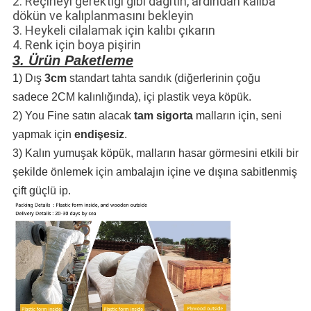
2. Reçineyi gerektiği gibi dağıtın, ardından kalıba
dökün ve kalıplanmasını bekleyin
3. Heykeli cilalamak için kalıbı çıkarın
4. Renk için boya pişirin
3. Ürün Paketleme
1) Dış
3cm
standart tahta sandık (diğerlerinin çoğu
sadece 2CM kalınlığında), içi plastik veya köpük.
2) You Fine satın alacak
tam sigorta
malların için, seni
yapmak için
endişesiz
.
3) Kalın yumuşak köpük, malların hasar görmesini etkili bir
şekilde önlemek için ambalajın içine ve dışına sabitlenmiş
çift güçlü ip.